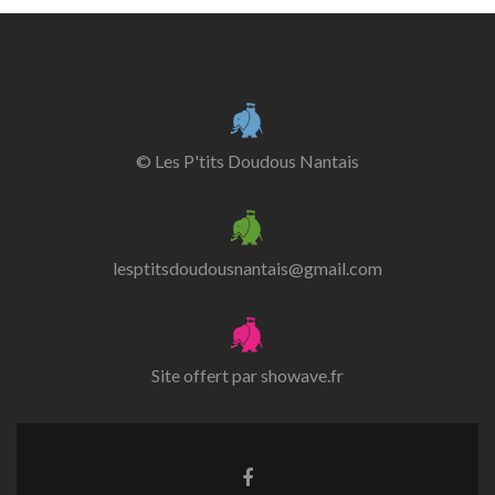
© Les P'tits Doudous Nantais
lesptitsdoudousnantais@gmail.com
Site offert par
showave.fr
Lien