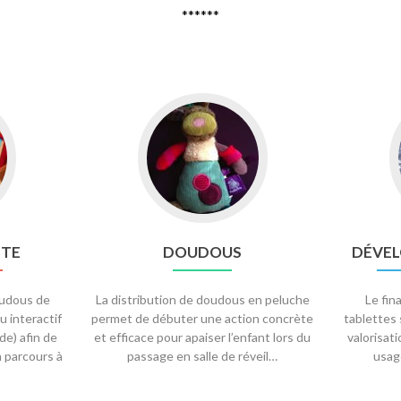
******
Go
to
Doudous
TTE
DOUDOUS
DÉVEL
doudous de
La distribution de doudous en peluche
Le fi
u interactif
permet de débuter une action concrète
tablettes 
de) afin de
et efficace pour apaiser l’enfant lors du
valorisat
n parcours à
passage en salle de réveil…
usag