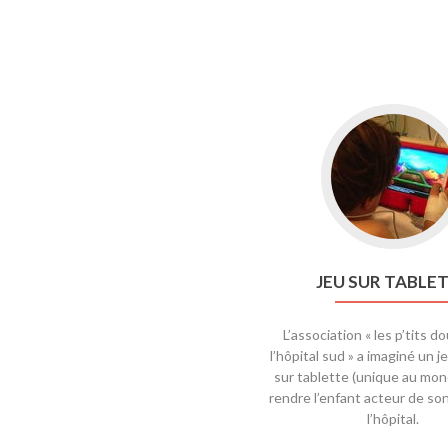
Go
to
Jeu
sur
tablette
JEU SUR TABLE
L’association « les p’tits 
l’hôpital sud » a imaginé un je
sur tablette (unique au mon
rendre l’enfant acteur de so
l’hôpital.