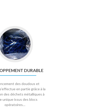
Go
to
Développement
durable
OPPEMENT DURABLE
nancement des doudous et
s’effectue en partie grâce à la
ion des déchets métalliques à
e unique issus des blocs
opératoires…