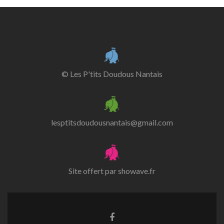
© Les P'tits Doudous Nantais
lesptitsdoudousnantais@gmail.com
Site offert par
showave.fr
Lien