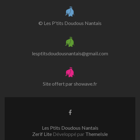
© Les P'tits Doudous Nantais
lesptitsdoudousnantais@gmail.com
Site offert par
showave.fr
Lien
Facebook
Les Ptits Doudous Nantais
Zerif Lite
Développé par
ThemeIsle