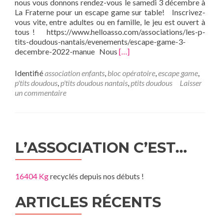
nous vous donnons rendez-vous le samedi 3 décembre à
La Fraterne pour un escape game sur table! Inscrivez-
vous vite, entre adultes ou en famille, le jeu est ouvert à
tous ! https://www.helloasso.com/associations/les-p-
tits-doudous-nantais/evenements/escape-game-3-
En
decembre-2022-manue Nous
[…]
savoir
plus
Identifié
association enfants
,
bloc opératoire
,
escape game
,
surEscape
p'tits doudous
,
p'tits doudous nantais
,
ptits doudous
Laisser
Game
un commentaire
P’tits
Doudous
:
l’événement
à
L’ASSOCIATION C’EST…
ne
pas
rater
16404 Kg
recyclés depuis nos débuts !
le
3
ARTICLES RÉCENTS
décembre
pour
soutenir