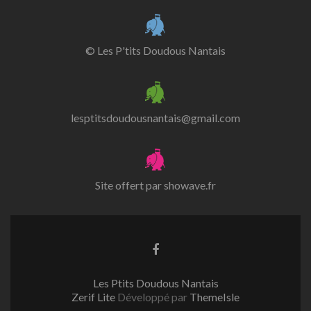
© Les P'tits Doudous Nantais
lesptitsdoudousnantais@gmail.com
Site offert par
showave.fr
Lien
Facebook
Les Ptits Doudous Nantais
Zerif Lite
Développé par
ThemeIsle