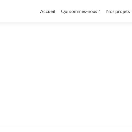
Aller
au
Accueil
Qui sommes-nous ?
Nos projets
contenu
principal