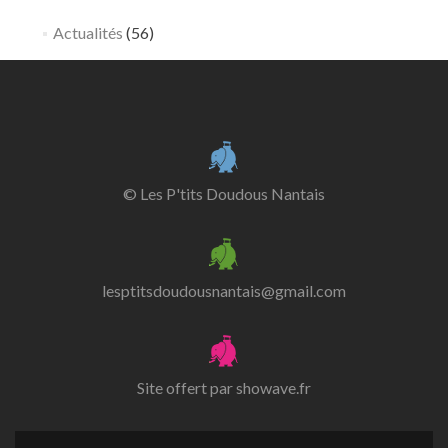
Actualités
(56)
© Les P'tits Doudous Nantais
lesptitsdoudousnantais@gmail.com
Site offert par
showave.fr