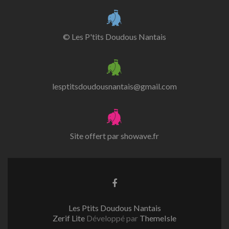
© Les P'tits Doudous Nantais
lesptitsdoudousnantais@gmail.com
Site offert par
showave.fr
Lien
Facebook
Les Ptits Doudous Nantais
Zerif Lite
Développé par
ThemeIsle