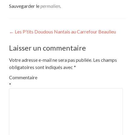
Sauvegarder le
permalien
.
Navigation
←
Les P’tits Doudous Nantais au Carrefour Beaulieu
de
Laisser un commentaire
l’article
Votre adresse e-mail ne sera pas publiée.
Les champs
obligatoires sont indiqués avec
*
Commentaire
*