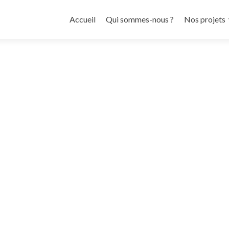
Aller
au
Accueil
Qui sommes-nous ?
Nos projets
contenu
principal