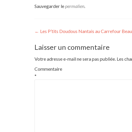
Sauvegarder le
permalien
.
Navigation
←
Les P’tits Doudous Nantais au Carrefour Beau
de
Laisser un commentaire
l’article
Votre adresse e-mail ne sera pas publiée.
Les cha
Commentaire
*