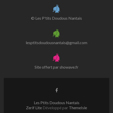
© Les P'tits Doudous Nantais
lesptitsdoudousnantais@gmail.com
Site offert par
showave.fr
Lien
Facebook
Les Ptits Doudous Nantais
Zerif Lite
Développé par
ThemeIsle