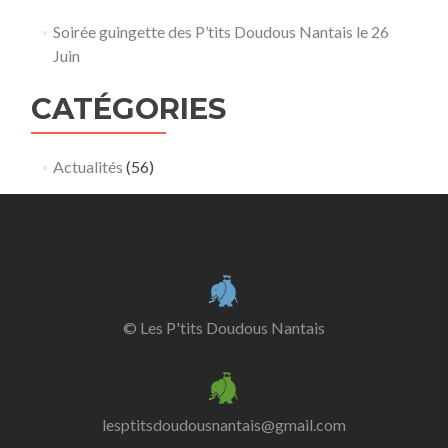
Soirée guingette des P’tits Doudous Nantais le 26
Juin
CATÉGORIES
Actualités
(56)
© Les P'tits Doudous Nantais
lesptitsdoudousnantais@gmail.com