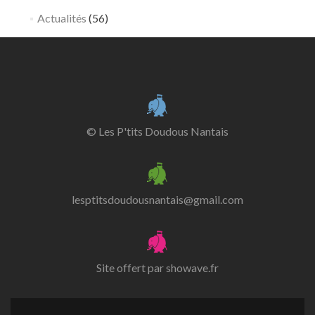
Actualités
(56)
© Les P'tits Doudous Nantais
lesptitsdoudousnantais@gmail.com
Site offert par
showave.fr