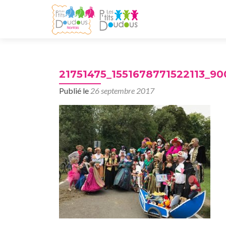
21751475_1551678771522113_9
Publié le
26 septembre 2017