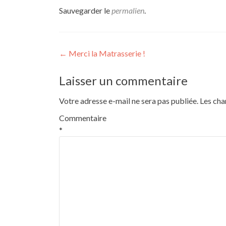
Sauvegarder le
permalien
.
Navigation
←
Merci la Matrasserie !
de
Laisser un commentaire
l’article
Votre adresse e-mail ne sera pas publiée.
Les cha
Commentaire
*