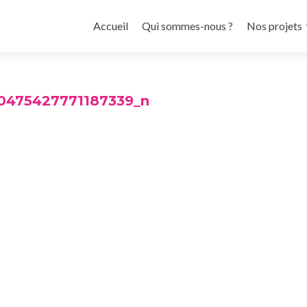
Aller
au
Accueil
Qui sommes-nous ?
Nos projets
contenu
principal
00475427771187339_n