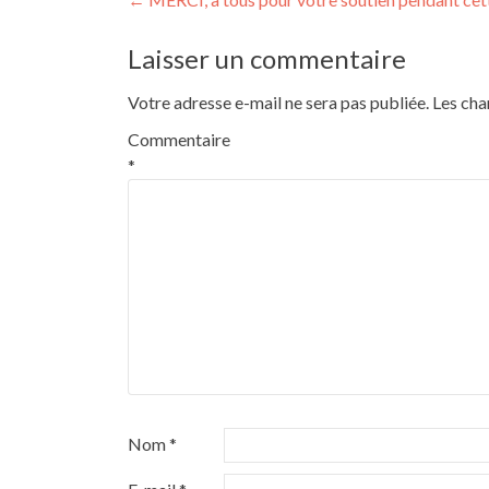
Navigation
de
Laisser un commentaire
l’article
Votre adresse e-mail ne sera pas publiée.
Les cha
Commentaire
*
Nom
*