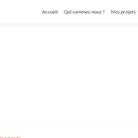
Aller
au
Accueil
Qui sommes-nous ?
Nos projets
contenu
principal
te période.