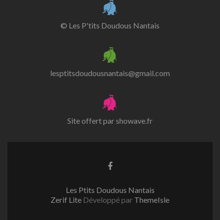
© Les P'tits Doudous Nantais
lesptitsdoudousnantais@gmail.com
Site offert par
showave.fr
Lien
Facebook
Les Ptits Doudous Nantais
Zerif Lite
Développé par
ThemeIsle