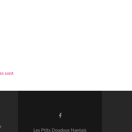
es sont
Lien
Facebook
r
Les Ptits Doudous Nantais