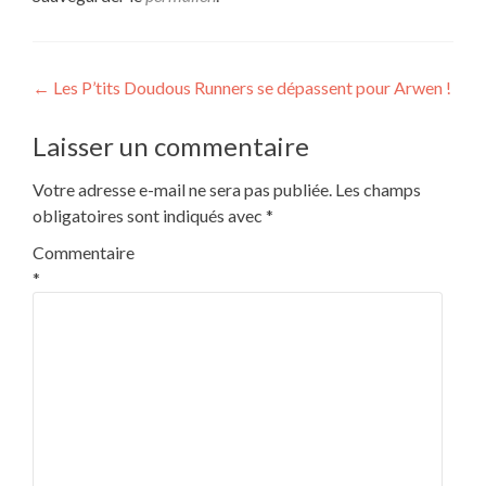
Navigation
←
Les P’tits Doudous Runners se dépassent pour Arwen !
de
Laisser un commentaire
l’article
Votre adresse e-mail ne sera pas publiée.
Les champs
obligatoires sont indiqués avec
*
Commentaire
*