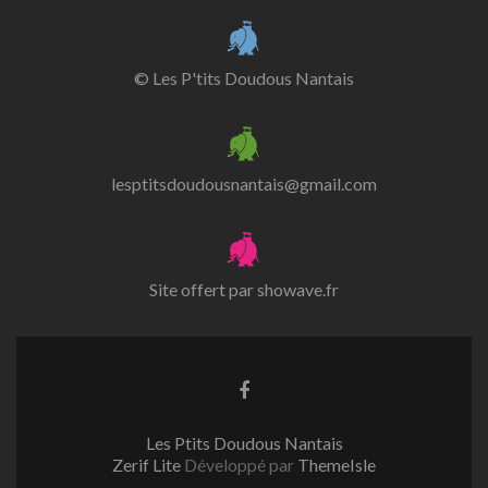
© Les P'tits Doudous Nantais
lesptitsdoudousnantais@gmail.com
Site offert par
showave.fr
Lien
Facebook
Les Ptits Doudous Nantais
Zerif Lite
Développé par
ThemeIsle