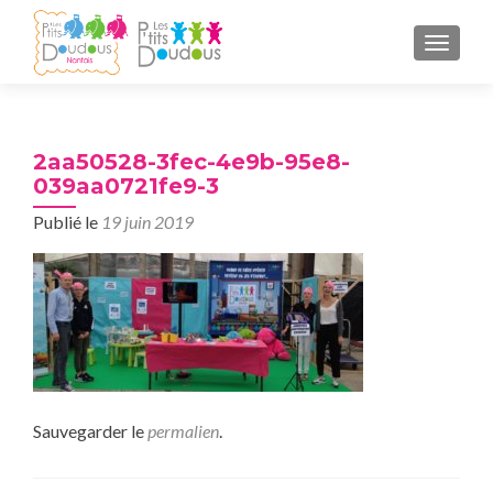
AFFICH
2aa50528-3fec-4e9b-95e8-
039aa0721fe9-3
Publié le
19 juin 2019
Sauvegarder le
permalien
.