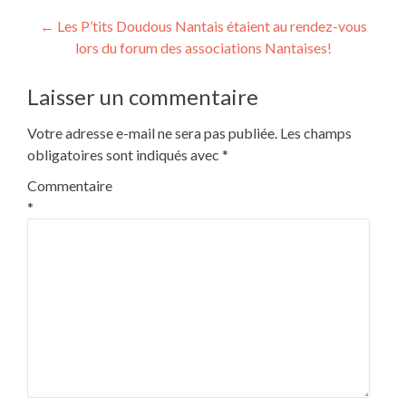
Navigation
←
Les P’tits Doudous Nantais étaient au rendez-vous
lors du forum des associations Nantaises!
de
l’article
Laisser un commentaire
Votre adresse e-mail ne sera pas publiée.
Les champs
obligatoires sont indiqués avec
*
Commentaire
*