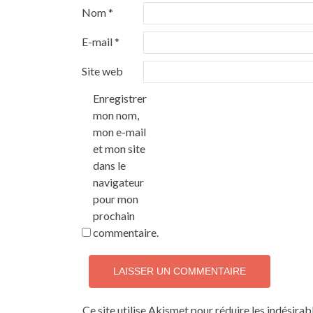
Nom
*
E-mail
*
Site web
Enregistrer
mon nom,
mon e-mail
et mon site
dans le
navigateur
pour mon
prochain
commentaire.
Ce site utilise Akismet pour réduire les indésirab