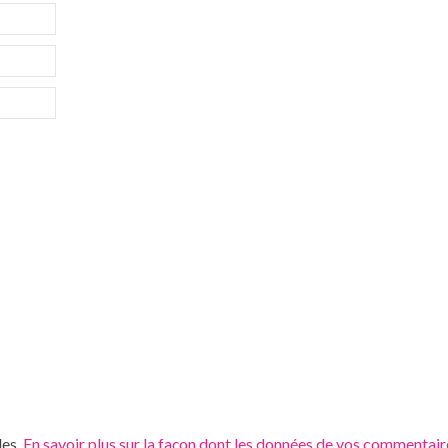
les.
En savoir plus sur la façon dont les données de vos commentair