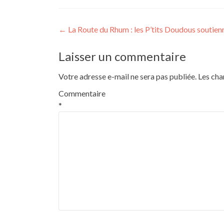
Navigation
←
La Route du Rhum : les P’tits Doudous soutie
de
Laisser un commentaire
l’article
Votre adresse e-mail ne sera pas publiée.
Les cha
Commentaire
*