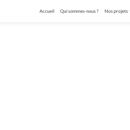
Aller
au
Accueil
Qui sommes-nous ?
Nos projets
contenu
principal