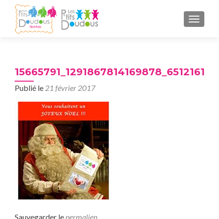
AFFICH
15665791_1291867814169878_65121612
Publié le
21 février 2017
Sauvegarder le
permalien
.