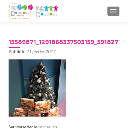
AFFICH
15589871_1291868337503159_59182770
Publié le
21 février 2017
Sauvegarder le
permalien
.