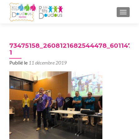
AFFICH
73475158_2608121682544478_6011474
1
Publié le
11 décembre 2019