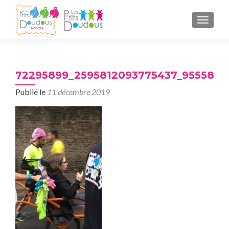
AFFICH
72295899_2595812093775437_9555859
Publié le
11 décembre 2019