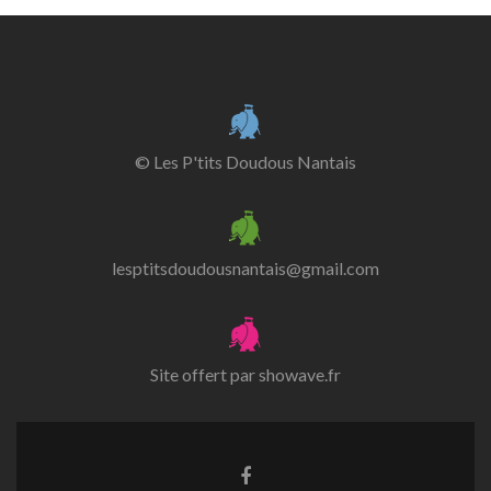
© Les P'tits Doudous Nantais
lesptitsdoudousnantais@gmail.com
Site offert par
showave.fr
Lien