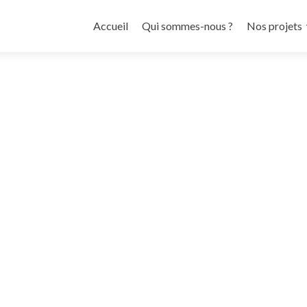
Aller
au
Accueil
Qui sommes-nous ?
Nos projets
contenu
principal