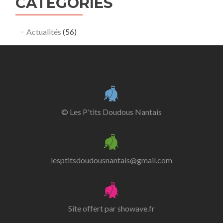
CATÉGORIES
Actualités
(56)
© Les P'tits Doudous Nantais
lesptitsdoudousnantais@gmail.com
Site offert par
showave.fr