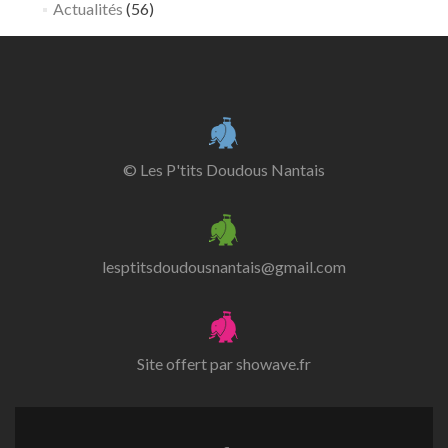
Actualités
(56)
© Les P'tits Doudous Nantais
lesptitsdoudousnantais@gmail.com
Site offert par
showave.fr