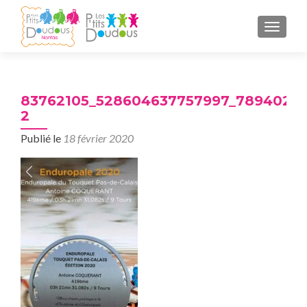
AFFICH
83762105_528604637757997_78940283
2
Publié le
18 février 2020