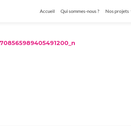
Aller
au
Accueil
Qui sommes-nous ?
Nos projets
contenu
principal
4708565989405491200_n