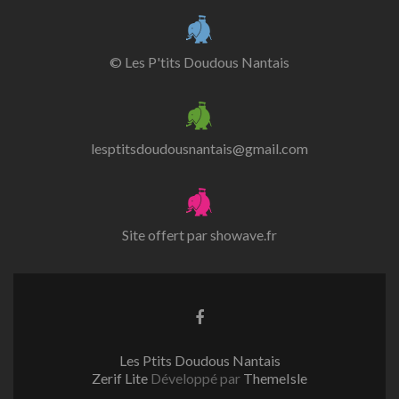
© Les P'tits Doudous Nantais
lesptitsdoudousnantais@gmail.com
Site offert par
showave.fr
Lien
Facebook
Les Ptits Doudous Nantais
Zerif Lite
Développé par
ThemeIsle