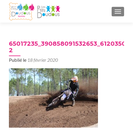
AFFICH
65017235_390858091532653_61203501
2
Publié le
18 février 2020