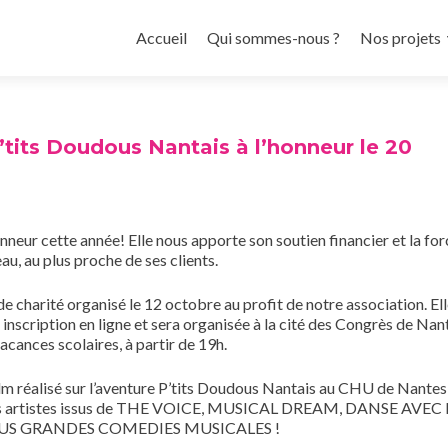
Aller
au
Accueil
Qui sommes-nous ?
Nos projets
contenu
principal
tits Doudous Nantais à l’honneur le 20
neur cette année! Elle nous apporte son soutien financier et la for
au, au plus proche de ses clients.
e charité organisé le 12 octobre au profit de notre association. Ell
inscription en ligne et sera organisée à la cité des Congrès de Nant
vacances scolaires, à partir de 19h.
lm réalisé sur l’aventure P’tits Doudous Nantais au CHU de Nantes
 des artistes issus de THE VOICE, MUSICAL DREAM, DANSE AVEC 
PLUS GRANDES COMEDIES MUSICALES !