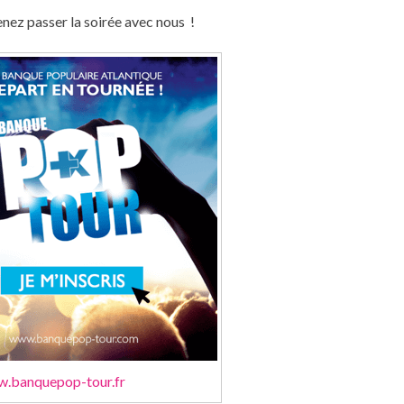
enez passer la soirée avec nous
!
w.banquepop-tour.fr