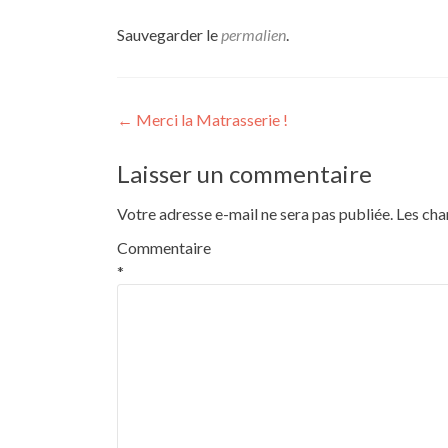
Sauvegarder le
permalien
.
Navigation
←
Merci la Matrasserie !
de
Laisser un commentaire
l’article
Votre adresse e-mail ne sera pas publiée.
Les cha
Commentaire
*