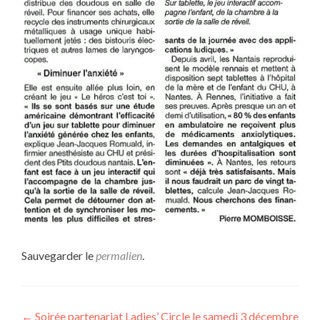
Sauvegarder le
permalien
.
Navigation
←
Soirée partenariat Ladies’ Circle le samedi 3 décembre