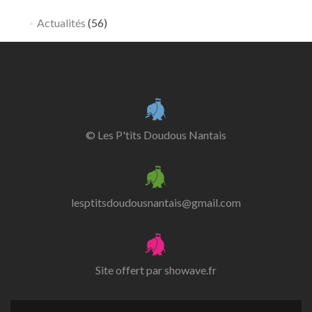
Actualités
(56)
© Les P'tits Doudous Nantais
lesptitsdoudousnantais@gmail.com
Site offert par
showave.fr