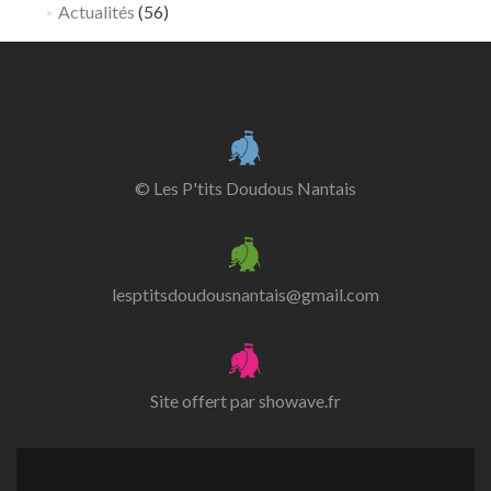
Actualités
(56)
© Les P'tits Doudous Nantais
lesptitsdoudousnantais@gmail.com
Site offert par
showave.fr