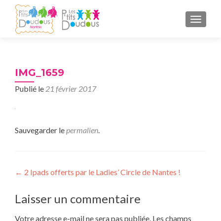
AFFICH
IMG_1659
Publié le
21 février 2017
Sauvegarder le
permalien
.
Navigation
←
2 Ipads offerts par le Ladies’ Circle de Nantes !
de
Laisser un commentaire
l’article
Votre adresse e-mail ne sera pas publiée.
Les champs