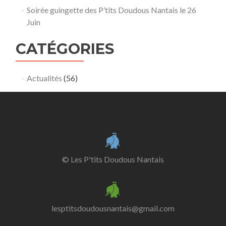
Soirée guingette des P’tits Doudous Nantais le 26
Juin
CATÉGORIES
Actualités
(56)
© Les P'tits Doudous Nantais
lesptitsdoudousnantais@gmail.com