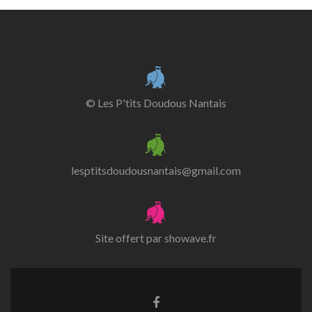
© Les P'tits Doudous Nantais
lesptitsdoudousnantais@gmail.com
Site offert par
showave.fr
Lien