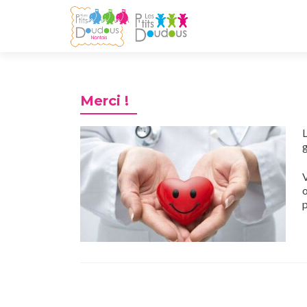
Merci !
g
V
p