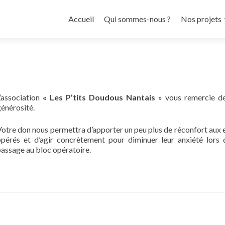
Aller
au
Accueil
Qui sommes-nous ?
Nos projets
contenu
principal
L’association
« Les P’tits Doudous Nantais
» vous remercie de
énérosité.
otre don nous permettra d’apporter un peu plus de réconfort aux 
opérés et d’agir concrètement pour diminuer leur anxiété lors 
assage au bloc opératoire.